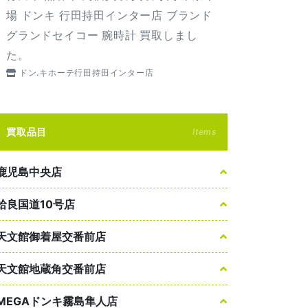
場 ドンキ 行田持田インター店 ブランド
グランドセイコー 腕時計 買取しまし
た。
ドン.キホーテ行田持田インター店
買取品目
Items
鹿児島中央店
姶良国道10号店
天文館御着屋交番前店
天文館地蔵角交番前店
MEGAドンキ霧島隼人店