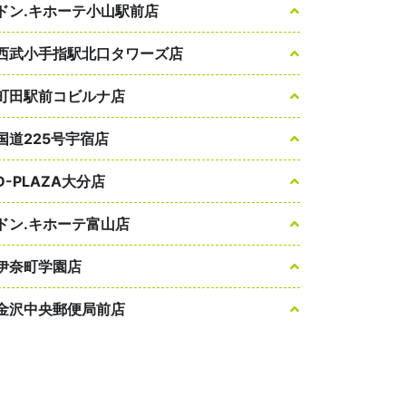
ドン.キホーテ小山駅前店
西武小手指駅北口タワーズ店
町田駅前コビルナ店
国道225号宇宿店
D-PLAZA大分店
ドン.キホーテ富山店
伊奈町学園店
金沢中央郵便局前店