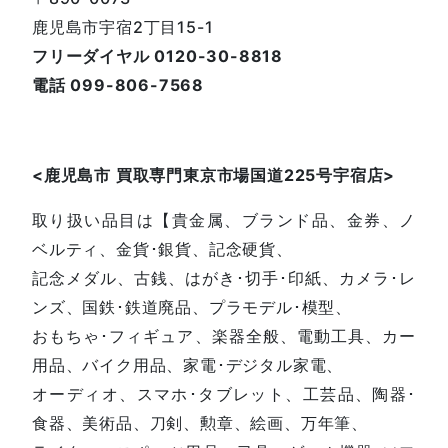
鹿児島市宇宿2丁目15-1
フリーダイヤル 0120-30-8818
電話 099-806-7568
<鹿児島
市
買取専門東京市場国道225号宇宿店
>
取り扱い品目は【貴金属、ブランド品、金券、ノ
ベルティ、金貨･銀貨、記念硬貨、
記念メダル、古銭、はがき･切手･印紙、カメラ･レ
ンズ、国鉄･鉄道廃品、プラモデル･模型、
おもちゃ･フィギュア、楽器全般、電動工具、カー
用品、バイク用品、家電･デジタル家電、
オーディオ、スマホ･タブレット、工芸品、陶器･
食器、美術品、刀剣、勲章、絵画、万年筆、