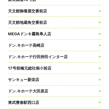
天文館御着屋交番前店
天文館地蔵角交番前店
MEGAドンキ霧島隼人店
ドン.キホーテ高崎店
ドン.キホーテ行田持田インター店
17号前橋元総社南小前店
サンキュー新栄店
ドン.キホーテ大田原店
東武豊春駅西口店