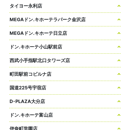
タイヨー永利店
MEGAドン.キホーテラパーク金沢店
MEGAドン.キホーテ日立店
ドン.キホーテ小山駅前店
西武小手指駅北口タワーズ店
町田駅前コビルナ店
国道225号宇宿店
D-PLAZA大分店
ドン.キホーテ富山店
伊奈町学園店