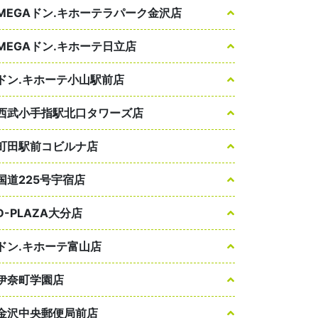
MEGAドン.キホーテラパーク金沢店
MEGAドン.キホーテ日立店
ドン.キホーテ小山駅前店
西武小手指駅北口タワーズ店
町田駅前コビルナ店
国道225号宇宿店
D-PLAZA大分店
ドン.キホーテ富山店
伊奈町学園店
金沢中央郵便局前店