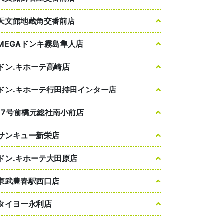
天文館地蔵角交番前店
MEGAドンキ霧島隼人店
ドン.キホーテ高崎店
ドン.キホーテ行田持田インター店
17号前橋元総社南小前店
サンキュー新栄店
ドン.キホーテ大田原店
東武豊春駅西口店
タイヨー永利店