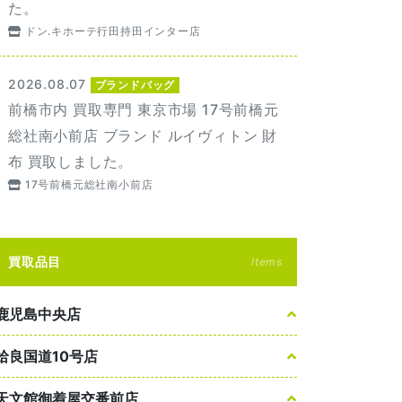
た。
ドン.キホーテ行田持田インター店
2026.08.07
ブランドバッグ
前橋市内 買取専門 東京市場 17号前橋元
総社南小前店 ブランド ルイヴィトン 財
布 買取しました。
17号前橋元総社南小前店
買取品目
Items
鹿児島中央店
姶良国道10号店
天文館御着屋交番前店