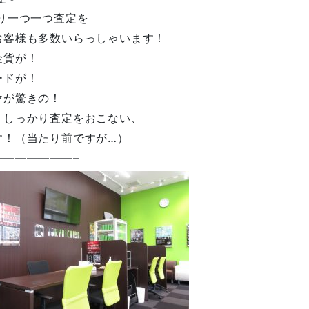
り一つ一つ査定を
お客様も多数いらっしゃいます！
金貨が！
ードが！
ヤが驚きの！
、しっかり査定をおこない、
す！（当たり前ですが…）
——————–