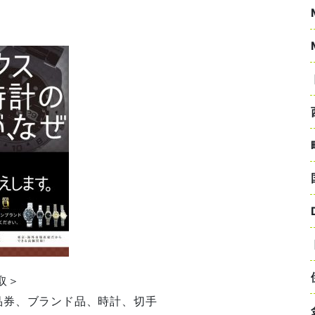
。
取＞
品券、ブランド品、時計、切手