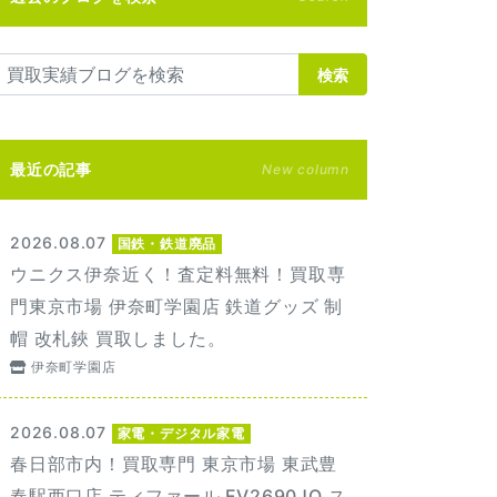
検索
最近の記事
New column
2026.08.07
国鉄・鉄道廃品
ウニクス伊奈近く！査定料無料！買取専
門東京市場 伊奈町学園店 鉄道グッズ 制
帽 改札鋏 買取しました。
伊奈町学園店
2026.08.07
家電・デジタル家電
春日部市内！買取専門 東京市場 東武豊
春駅西口店 ティファール FV2690JO ス